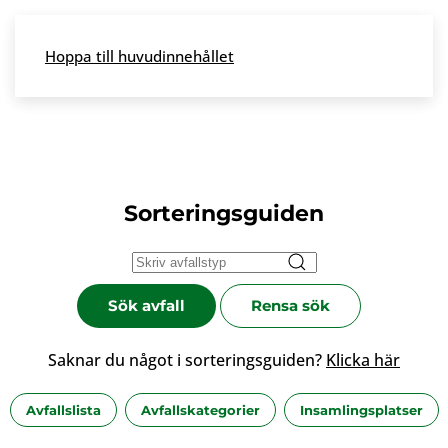
Skip to main content
Hoppa till huvudinnehållet
Meny
Sorteringsguiden
Sök avfall
Rensa sök
Saknar du något i sorteringsguiden?
Klicka här
Avfallslista
Avfallskategorier
Insamlingsplatser