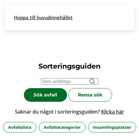
Skip to main content
Hoppa till huvudinnehållet
Meny
Sorteringsguiden
Sök avfall
Rensa sök
Saknar du något i sorteringsguiden?
Klicka här
Avfallslista
Avfallskategorier
Insamlingsplatser