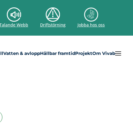
Talande Webb
Driftstörning
Jobba hos oss
ll
Vatten & avlopp
Hållbar framtid
Projekt
Om Vivab