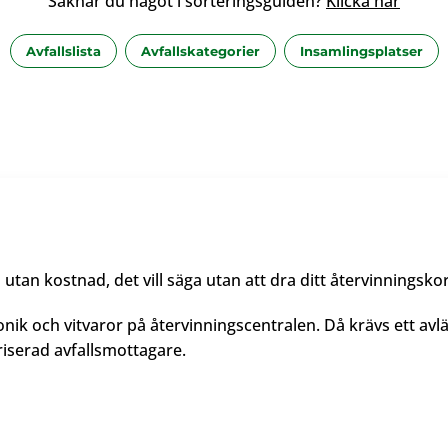
Saknar du något i sorteringsguiden?
Klicka här
Avfallslista
Avfallskategorier
Insamlingsplatser
utan kostnad, det vill säga utan att dra ditt återvinningsko
ik och vitvaror på återvinningscentralen. Då krävs ett avl
riserad avfallsmottagare.