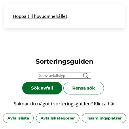
Skip to main content
Hoppa till huvudinnehållet
Meny
Sorteringsguiden
Sök avfall
Rensa sök
Saknar du något i sorteringsguiden?
Klicka här
Avfallslista
Avfallskategorier
Insamlingsplatser