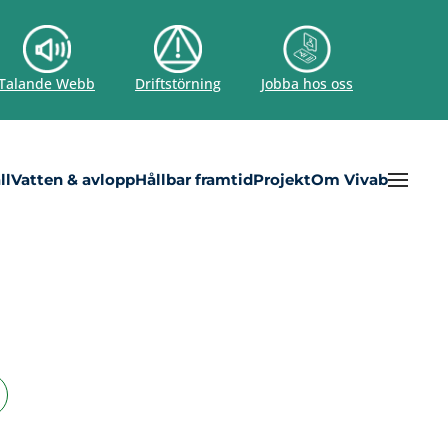
Talande Webb
Driftstörning
Jobba hos oss
ll
Vatten & avlopp
Hållbar framtid
Projekt
Om Vivab