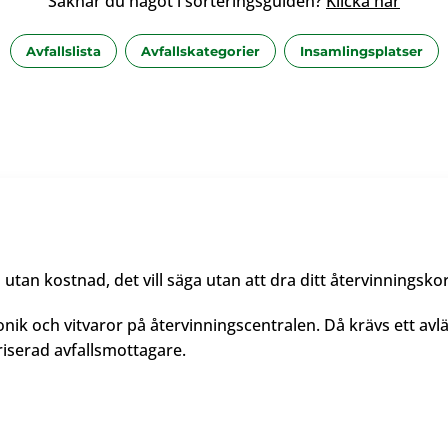
Saknar du något i sorteringsguiden?
Klicka här
Avfallslista
Avfallskategorier
Insamlingsplatser
utan kostnad, det vill säga utan att dra ditt återvinningsko
ik och vitvaror på återvinningscentralen. Då krävs ett avl
riserad avfallsmottagare.