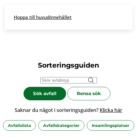
Skip to main content
Hoppa till huvudinnehållet
Meny
Sorteringsguiden
Sök avfall
Rensa sök
Saknar du något i sorteringsguiden?
Klicka här
Avfallslista
Avfallskategorier
Insamlingsplatser