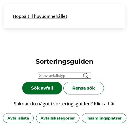
Skip to main content
Hoppa till huvudinnehållet
Meny
Sorteringsguiden
Sök avfall
Rensa sök
Saknar du något i sorteringsguiden?
Klicka här
Avfallslista
Avfallskategorier
Insamlingsplatser