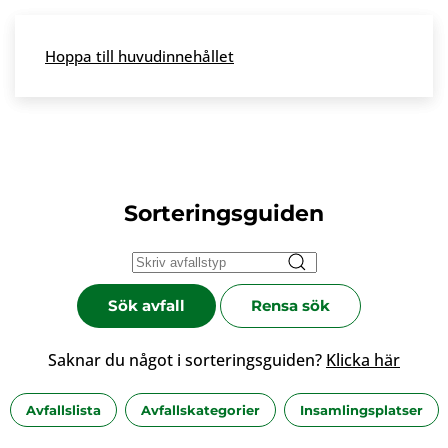
Skip to main content
Hoppa till huvudinnehållet
Meny
Sorteringsguiden
Sök avfall
Rensa sök
Saknar du något i sorteringsguiden?
Klicka här
Avfallslista
Avfallskategorier
Insamlingsplatser