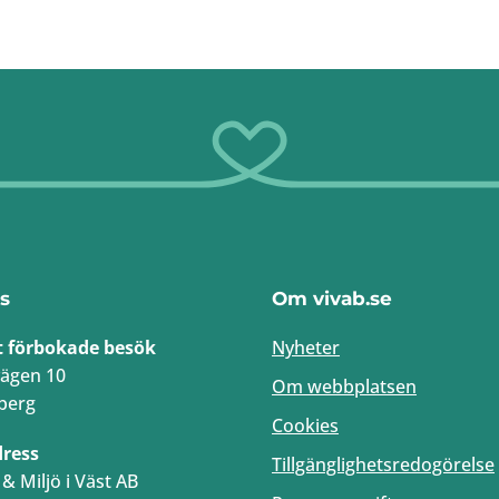
s
Om vivab.se
t förbokade besök
Nyheter
ägen 10
Om webbplatsen
berg
Cookies
dress
Tillgänglighetsredogörelse
& Miljö i Väst AB