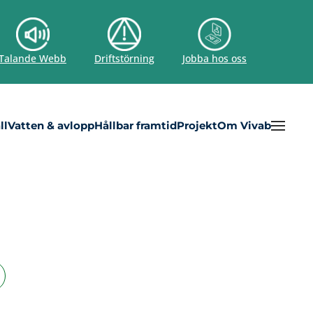
Talande Webb
Driftstörning
Jobba hos oss
ll
Vatten & avlopp
Hållbar framtid
Projekt
Om Vivab