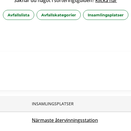
Saknar du något i sorteringsguiden?
Klicka här
Avfallslista
Avfallskategorier
Insamlingsplatser
INSAMLINGSPLATSER
Närmaste återvinningsstation