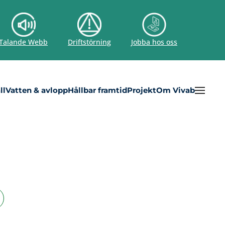
Talande Webb
Driftstörning
Jobba hos oss
ll
Vatten & avlopp
Hållbar framtid
Projekt
Om Vivab