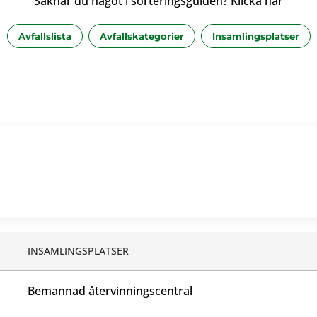
Saknar du något i sorteringsguiden?
Klicka här
Avfallslista
Avfallskategorier
Insamlingsplatser
INSAMLINGSPLATSER
Bemannad återvinningscentral