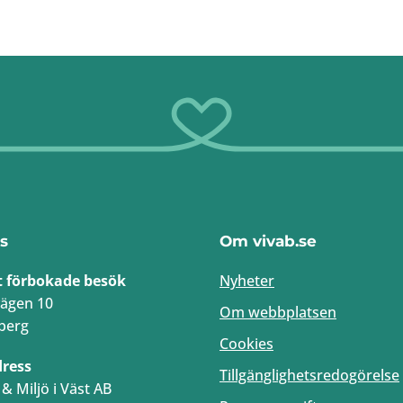
s
Om vivab.se
t förbokade besök
Nyheter
ägen 10
Om webbplatsen
berg
Cookies
dress
Tillgänglighetsredogörelse
& Miljö i Väst AB