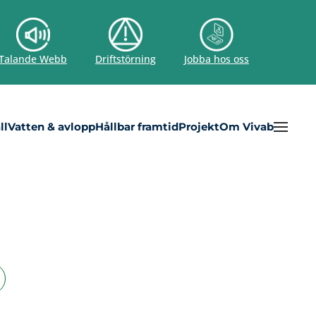
Talande Webb
Driftstörning
Jobba hos oss
ll
Vatten & avlopp
Hållbar framtid
Projekt
Om Vivab