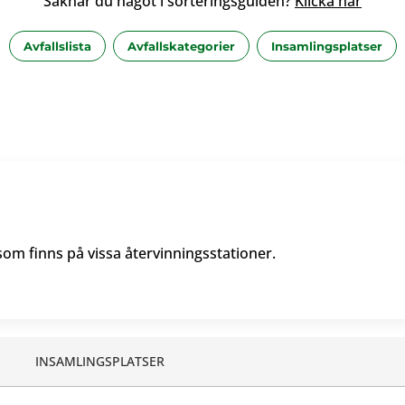
Saknar du något i sorteringsguiden?
Klicka här
Avfallslista
Avfallskategorier
Insamlingsplatser
om finns på vissa återvinningsstationer.
INSAMLINGSPLATSER