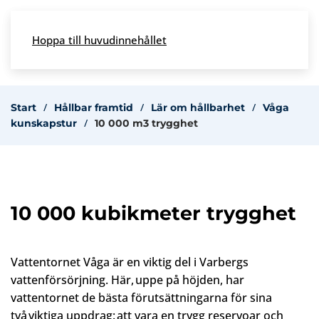
Skip to main content
Hoppa till huvudinnehållet
Meny
Start
Hållbar framtid
Lär om hållbarhet
Våga
kunskapstur
10 000 m3 trygghet
10 000 kubikmeter trygghet
Vattentornet Våga är en viktig del i Varbergs
vattenförsörjning. Här, uppe på höjden, har
vattentornet de bästa förutsättningarna för sina
två viktiga uppdrag: att vara en trygg reservoar och