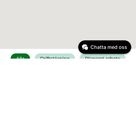
Chatta med oss
Alla
Driftstörning
Planerat arbete
Få SMS vid driftstörning
Felanmälan vatten
Driftinformation
Driftstörning
Start:
6 augusti 2026
11:30
Vattenläcka Falkenberg -
Kristineslätt