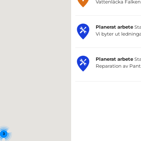
Vattenläcka Falkenb
Planerat arbete
Sta
Vi byter ut ledning
Planerat arbete
Sta
Reparation av Pan
3