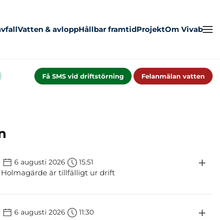
vfall
Vatten & avlopp
Hållbar framtid
Projekt
Om Vivab
Få SMS vid driftstörning
Felanmälan vatten
n
:
6 augusti 2026
15:51
lmagärde är tillfälligt ur drift
:
6 augusti 2026
11:30