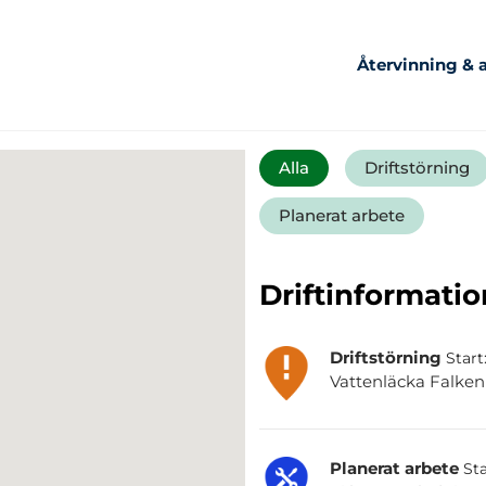
Återvinning & a
Alla
Driftstörning
Planerat arbete
Driftinformatio
Driftstörning
Start
Vattenläcka Falkenb
Planerat arbete
Sta