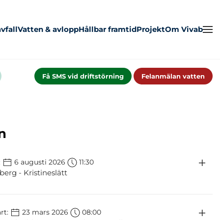
vfall
Vatten & avlopp
Hållbar framtid
Projekt
Om Vivab
Få SMS vid driftstörning
Felanmälan vatten
n
:
6 augusti 2026
11:30
erg - Kristineslätt
rt:
23 mars 2026
08:00