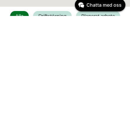
Chatta med oss
Alla
Driftstörning
Planerat arbete
Få SMS vid driftstörning
Felanmälan vatten
Driftinformation
Planerat arbete
Start:
23 mars
2026
08:00
Vi byter ut ledningar vid
Ribbingsgatan och Västra allén
Planerat arbete
Start:
12 augusti
2026
12:00
Reparation av Pantamera på ÅVC
Sandladan onsdag 12/8