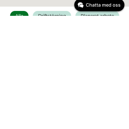
Chatta med oss
Alla
Driftstörning
Planerat arbete
Få SMS vid driftstörning
Felanmälan vatten
Driftinformation
Planerat arbete
Start:
23 mars
2026
08:00
Vi byter ut ledningar vid
Ribbingsgatan och Västra allén
Planerat arbete
Start:
12 augusti
2026
12:00
Reparation av Pantamera på ÅVC
Sandladan onsdag 12/8