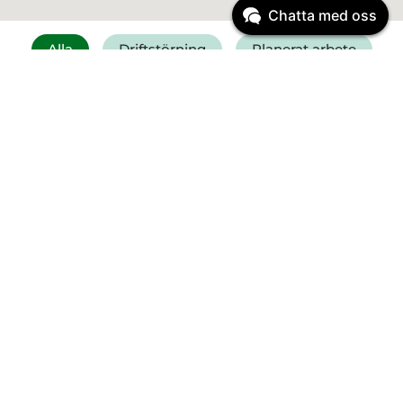
Chatta med oss
Alla
Driftstörning
Planerat arbete
Få SMS vid driftstörning
Felanmälan vatten
Driftinformation
Planerat arbete
Start:
23 mars
2026
08:00
Vi byter ut ledningar vid
Ribbingsgatan och Västra allén
Planerat arbete
Start:
12 augusti
2026
12:00
Reparation av Pantamera på ÅVC
Sandladan onsdag 12/8