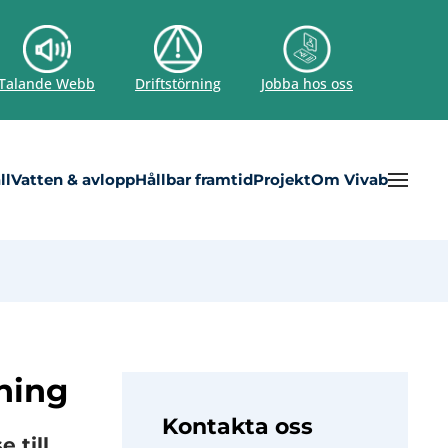
Talande Webb
Driftstörning
Jobba hos oss
ll
Vatten & avlopp
Hållbar framtid
Projekt
Om Vivab
ning
Kontakta oss
 till