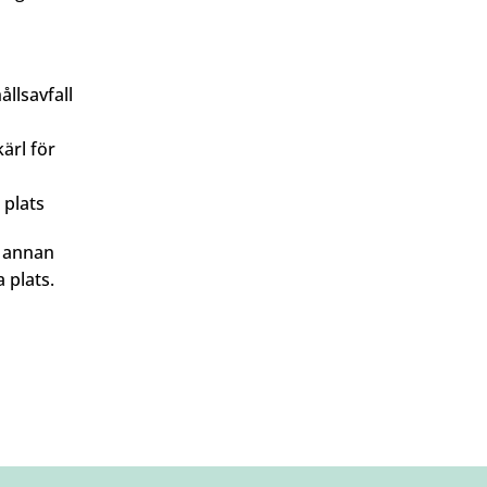
llsavfall
kärl för
 plats
å annan
 plats.