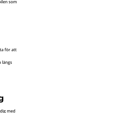
bilen som
ta för att
n längs
g
l dig med