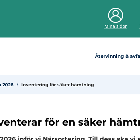
Mina sidor
Återvinning & avfa
n 2026
Inventering för säker hämtning
nventerar för en säker hämt
026 inför vi Närsortering. Till dess ska vi se