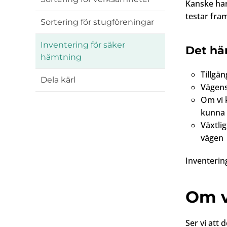
Kanske har
testar fra
Sortering för stugföreningar
Inventering för säker
Det här
hämtning
Tillgän
Dela kärl
Vägens
Om vi k
kunna
Växtli
vägen
Inventering
Om v
Ser vi att 