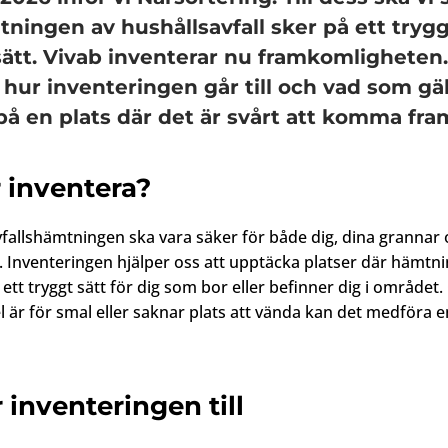
tningen av hushållsavfall sker på ett tryg
sätt. Vivab inventerar nu framkomligheten.
 hur inventeringen går till och vad som gä
på en plats där det är svårt att komma fra
r inventera?
 avfallshämtningen ska vara säker för både dig, dina grannar
. Inventeringen hjälper oss att upptäcka platser där hämtni
 ett tryggt sätt för dig som bor eller befinner dig i område
el är för smal eller saknar plats att vända kan det medföra e
 inventeringen till