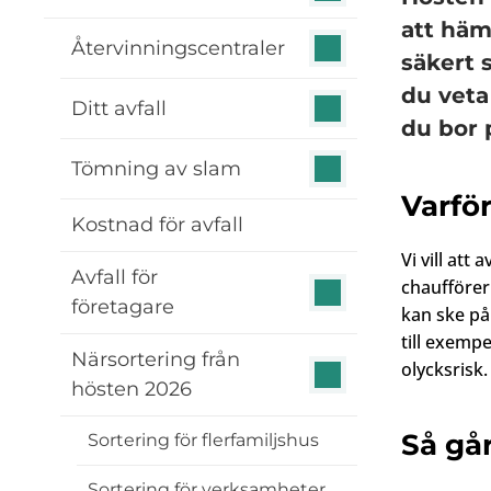
att häm
Återvinningscentraler
säkert 
du veta
Ditt avfall
du bor 
Tömning av slam
Varfö
Kostnad för avfall
Vi vill att
Avfall för
chaufförer
företagare
kan ske på
till exemp
Närsortering från
olycksrisk.
hösten 2026
Så går
Sortering för flerfamiljshus
Sortering för verksamheter