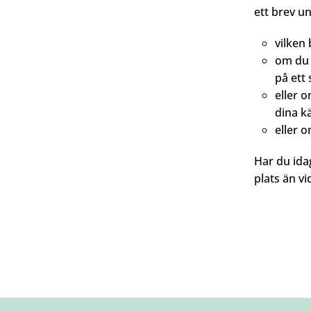
ett brev un
vilken
om du 
på ett 
eller o
dina k
eller 
Har du idag
plats än v