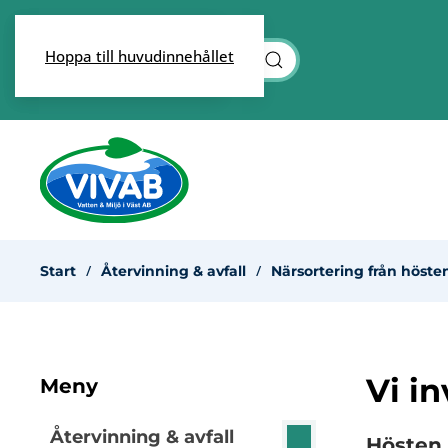
Skip to main content
Hoppa till huvudinnehållet
Start
Återvinning & avfall
Närsortering från höste
Vi i
Meny
Återvinning & avfall
Hösten 2