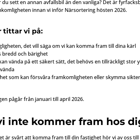
 du sett en annan avfallsbil än den vanliga? Det är fyrfacks
mkomligheten innan vi inför Närsortering hösten 2026.
 tittar vi på:
gligheten, det vill säga om vi kan komma fram till dina kärl
 bredd och bärighet
an vända på ett säkert sätt, det behövs en tillräckligt stor y
 vända
ghet som kan försvåra framkomligheten eller skymma sikte
en pågår från januari till april 2026.
i inte kommer fram hos di
det är svårt att komma fram till din fastighet hör vi av oss til